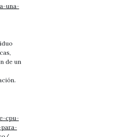
a-una-
viduo
cas,
ón de un
ación.
e-cpu-
-para-
co/