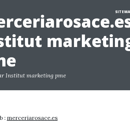
SITEM
rceriarosace.es
stitut marketin
me
ar Institut marketing pme
b :
merceriarosace.es