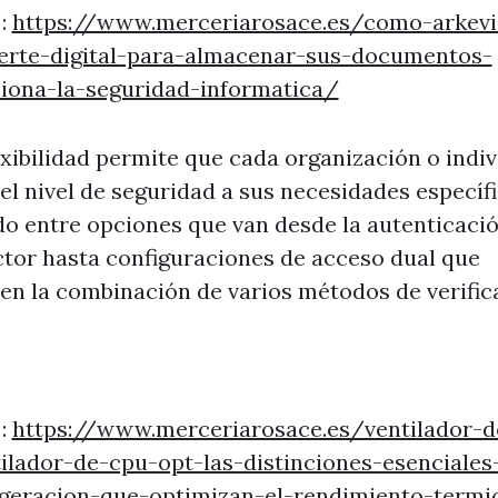
 :
https://www.merceriarosace.es/como-arkevi
uerte-digital-para-almacenar-sus-documentos-
ciona-la-seguridad-informatica/
exibilidad permite que cada organización o indi
el nivel de seguridad a sus necesidades específi
do entre opciones que van desde la autenticaci
ctor hasta configuraciones de acceso dual que
en la combinación de varios métodos de verific
 :
https://www.merceriarosace.es/ventilador-d
ilador-de-cpu-opt-las-distinciones-esenciales
rigeracion-que-optimizan-el-rendimiento-termi