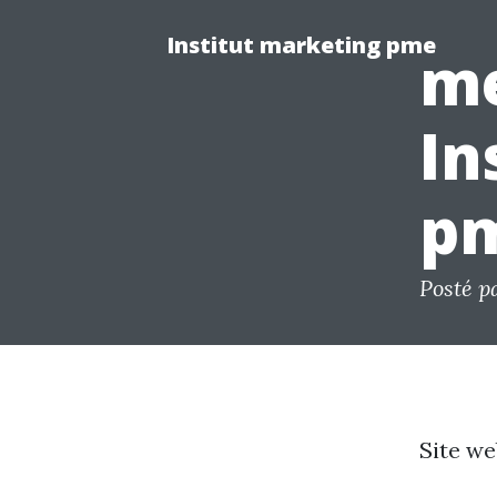
Institut marketing pme
me
In
p
Posté p
Site we