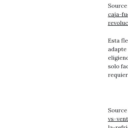
Source
caja-f
revolu
Esta fl
adapte 
eligien
solo fa
requier
Source
vs-vent
la-ref